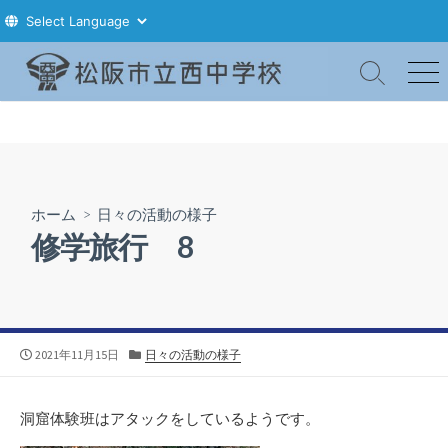
コ
ン
検
メ
索
ニ
テ
切
ュ
ン
り
ー
ツ
替
え
へ
ス
ホーム
>
日々の活動の様子
キ
修学旅行 8
ッ
プ
公
カ
2021年11月15日
日々の活動の様子
開
テ
日
ゴ
リ
洞窟体験班はアタックをしているようです。
ー