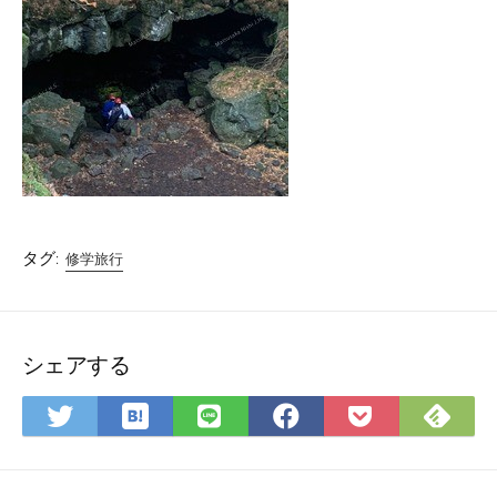
タグ:
修学旅行
シェアする
は
Fee
Twitter
LINE
Facebook
Pocket
て
で
で
で
で
に
な
購
シ
シ
シ
保
ブ
読
ェ
ェ
ェ
存