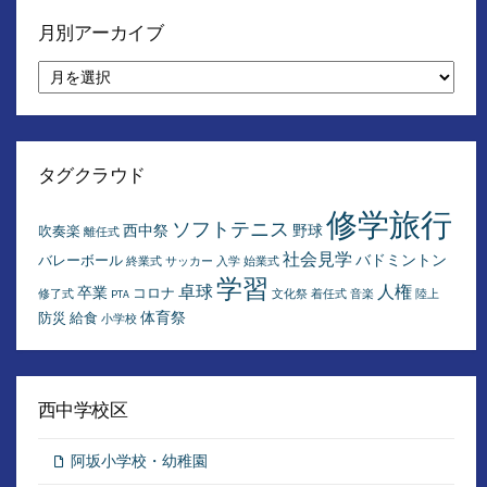
月別アーカイブ
月
別
ア
ー
カ
イ
タグクラウド
ブ
修学旅行
ソフトテニス
西中祭
野球
吹奏楽
離任式
社会見学
バドミントン
バレーボール
終業式
サッカー
入学
始業式
学習
卓球
人権
卒業
コロナ
修了式
PTA
文化祭
着任式
音楽
陸上
体育祭
防災
給食
小学校
西中学校区
阿坂小学校・幼稚園