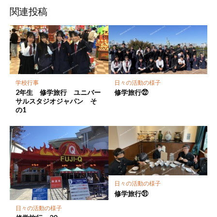
ッ
ア
ア
ア
関連投稿
ク
マ
ー
ク
に
保
学校行事
日々の活動の様子
存
2年生 修学旅行 ユニバー
修学旅行㉒
サルスタジオジャパン そ
の1
日々の活動の様子
修学旅行㉛
日々の活動の様子