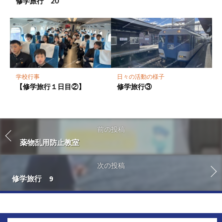
修学旅行 20
学校行事
日々の活動の様子
【修学旅行１日目②】
修学旅行③
前の投稿
薬物乱用防止教室
次の投稿
修学旅行 9